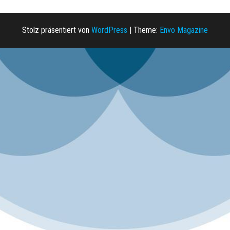
o
n
Stolz präsentiert von
WordPress
|
Theme:
Envo Magazine